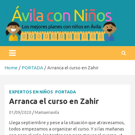
Skip
to
content
Ávila con niños
Los mejores planes con niños en Ávila
Home
PORTADA
Arranca el curso en Zahir
EXPERTOS EN NIÑOS
PORTADA
Arranca el curso en Zahir
01/09/2020
Mamaenavila
Llega septiembre y pese a la situación que atravesamos,
todos empezamos a organizar el curso. Y si las mañanas