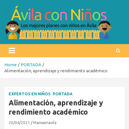
Skip
to
content
Ávila con niños
Los mejores planes con niños en Ávila
Home
PORTADA
Alimentación, aprendizaje y rendimiento académico
EXPERTOS EN NIÑOS
PORTADA
Alimentación, aprendizaje y
rendimiento académico
20/04/2021
Mamaenavila