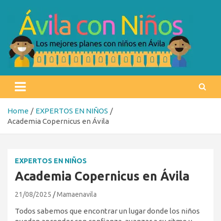
Skip
to
content
Ávila con niños
Los mejores planes con niños en Ávila
Home
EXPERTOS EN NIÑOS
Academia Copernicus en Ávila
EXPERTOS EN NIÑOS
Academia Copernicus en Ávila
21/08/2025
Mamaenavila
Todos sabemos que encontrar un lugar donde los niños