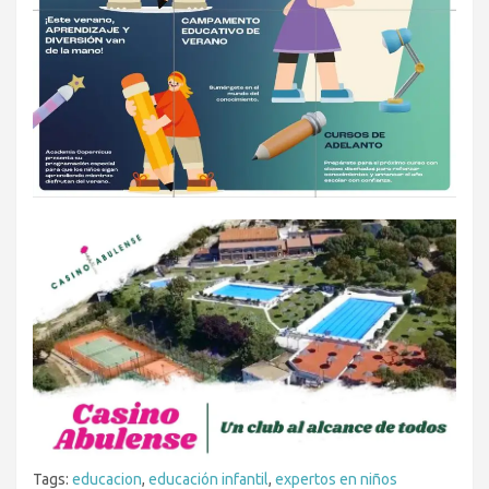
Tags:
educacion
,
educación infantil
,
expertos en niños