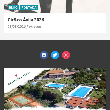
BLOG
PORTADA
Cir&co Ávila 2026
03/08/2026
avilacon
facebook
twitter
instagram