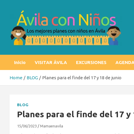
Skip
to
content
Ávila con niños
Los mejores planes con niños en Ávila
Inicio
VISITAR ÁVILA
EXCURSIONES
AGEND
Home
BLOG
Planes para el finde del 17 y 18 de junio
BLOG
Planes para el finde del 17 y
15/06/2023
Mamaenavila