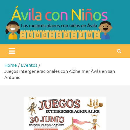
Skip
to
content
Ávila con niños
Los mejores planes con niños en Ávila
Home
Eventos
Juegos intergeneracionales con Alzheimer Ávila en San
Antonio