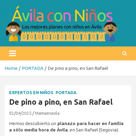
Skip
to
content
Ávila con niños
Los mejores planes con niños en Ávila
Home
PORTADA
De pino a pino, en San Rafael
EXPERTOS EN NIÑOS
PORTADA
De pino a pino, en San Rafael
02/04/2025
Mamaenavila
Hemos descubierto un
planazo para hacer en familia
a sólo media hora de Ávila
, en San Rafael (Segovia).