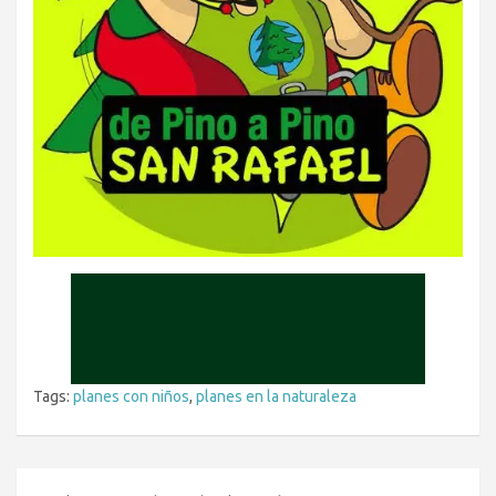
Tags:
planes con niños
,
planes en la naturaleza
Navegación