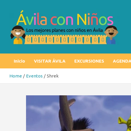
Skip
to
content
Ávila con niños
Los mejores planes con niños en Ávila
Inicio
VISITAR ÁVILA
EXCURSIONES
AGEND
Home
Eventos
Shrek