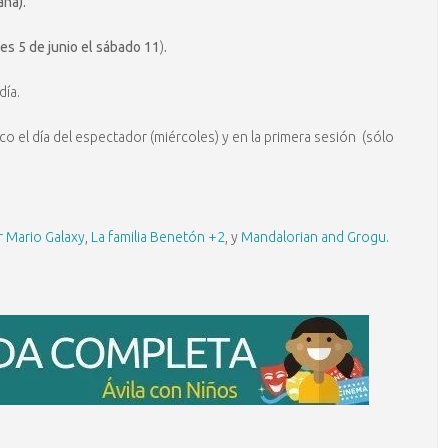
ana).
nes 5 de junio el sábado 11
)
.
día.
o el día del espectador (miércoles) y en la primera sesión (sólo
 Mario Galaxy
,
La familia Benetón +2
, y
Mandalorian and Grogu.