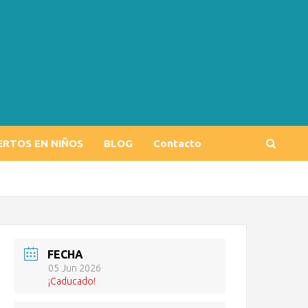
ERTOS EN NIÑOS
BLOG
Contacto
FECHA
05 Jun 2026
¡Caducado!