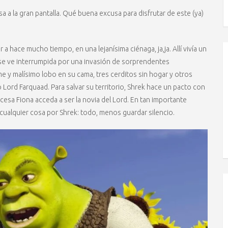
 a la gran pantalla. Qué buena excusa para disfrutar de este (ya)
a hace mucho tiempo, en una lejanísima ciénaga, ja,ja. Allí vivía un
d se ve interrumpida por una invasión de sorprendentes
e y malísimo lobo en su cama, tres cerditos sin hogar y otros
 Lord Farquaad. Para salvar su territorio, Shrek hace un pacto con
cesa Fiona acceda a ser la novia del Lord. En tan importante
cualquier cosa por Shrek: todo, menos guardar silencio.