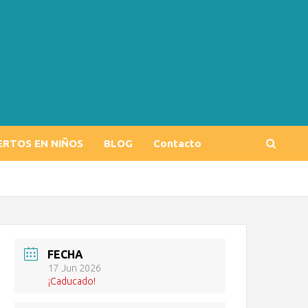
ERTOS EN NIÑOS
BLOG
Contacto
FECHA
17 Jun 2026
¡Caducado!