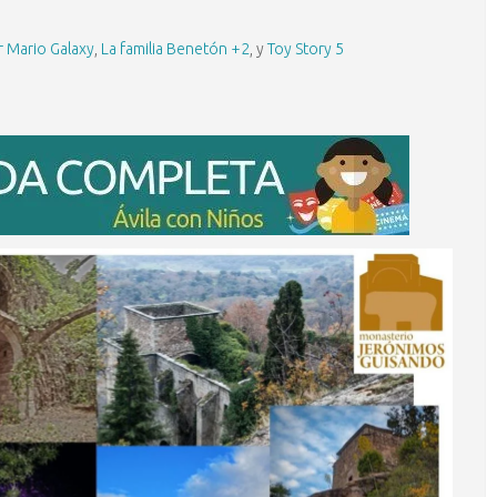
 Mario Galaxy
,
La familia Benetón +2
, y
Toy Story 5