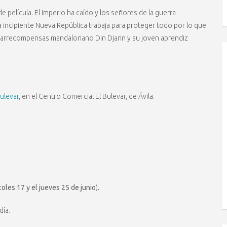
e película. El Imperio ha caído y los señores de la guerra
la incipiente Nueva República trabaja para proteger todo por lo que
azarrecompensas mandaloriano Din Djarin y su joven aprendiz
Bulevar
, en el Centro Comercial El Bulevar, de Ávila.
coles 17 y el jueves 25 de junio
)
.
día.