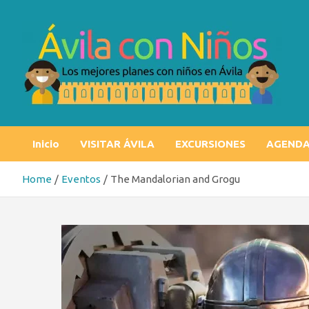
Skip
to
content
Ávila con niños
Los mejores planes con niños en Ávila
Inicio
VISITAR ÁVILA
EXCURSIONES
AGEND
Home
Eventos
The Mandalorian and Grogu