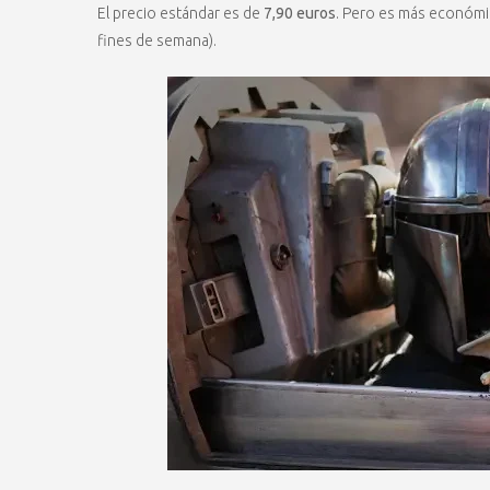
El precio estándar es de
7,90 euros
. Pero es más económic
fines de semana).