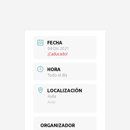
FECHA
04 Dic 2021
¡Caducado!
HORA
Todo el día
LOCALIZACIÓN
Ávila
Ävila
ORGANIZADOR