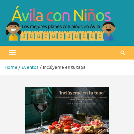
Skip
to
content
Ávila con niños
Los mejores planes con niños en Ávila
Home
Eventos
Inclúyeme en tu tapa