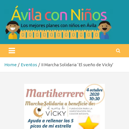
Skip
to
content
Ávila con niños
Los mejores planes con niños en Ávila
Home
Eventos
II Marcha Solidaria ‘El sueño de Vicky’