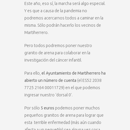
Este año, eso sí, la marcha será algo especial.
Y es que a causa de la pandemia no
podremos acercarnos todos a caminar en la
misma. Sólo podrán hacerlo los vecinos de
Martiherrero.
Pero todos podremos poner nuestro
granito de arena para colaborar en la
investigación del cáncer infantil.
Para ello,
el Ayuntamiento de Martiherrero ha
abierto un número de cuenta
(el ES52 2038
7725 2164 00011729) en el que podemos
ingresar nuestro ‘dorsal 0’.
Por sólo
5 euros
podemos poner muchos
pequeños granitos de arena para lograr que
esta terrible enfermedad (más aún cuando
afecta a un pequeñín) sea alguna vez cosa