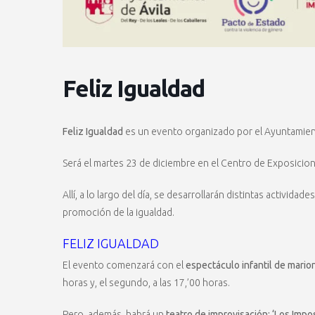
Feliz Igualdad
Feliz Igualdad
es un evento organizado por el Ayuntamient
Será el martes 23 de diciembre en el Centro de Exposicio
Allí, a lo largo del día, se desarrollarán distintas activida
promoción de la igualdad.
FELIZ IGUALDAD
El evento comenzará con el
espectáculo infantil de mario
horas y, el segundo, a las 17,’00 horas.
Pero, además, habrá un
teatro de improvisación: ‘Los Impo