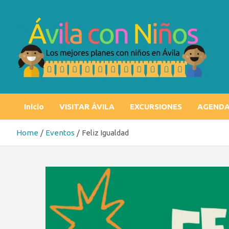
Skip
to
content
Ávila con niños
Los mejores planes con niños en Ávila
Inicio
VISITAR ÁVILA
EXCURSIONES
AGEND
Home
Eventos
Feliz Igualdad