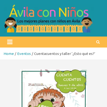
Skip
to
content
Ávila con niños
Los mejores planes con niños en Ávila
Home
Eventos
Cuentacuentos y taller ‘¿Esto qué es?’