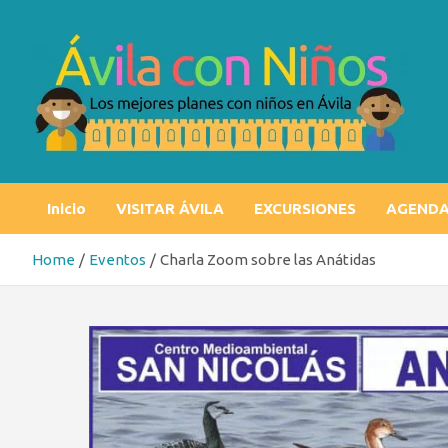
Skip
to
content
Ávila con niños
Los mejores planes con niños en Ávila
Inicio
VISITAR ÁVILA
EXCURSIONES
AGEND
Home
Eventos
Charla Zoom sobre las Anátidas