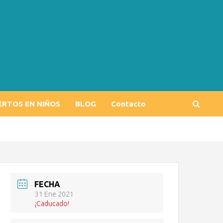
ERTOS EN NIÑOS
BLOG
Contacto
FECHA
31 Ene 2021
¡Caducado!