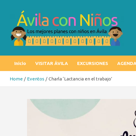
Skip
to
content
Ávila con niños
Los mejores planes con niños en Ávila
Inicio
VISITAR ÁVILA
EXCURSIONES
AGEND
Home
Eventos
Charla ‘Lactancia en el trabajo’