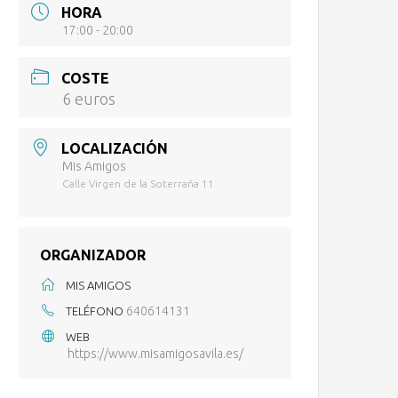
HORA
17:00 - 20:00
COSTE
6 euros
LOCALIZACIÓN
Mis Amigos
Calle Virgen de la Soterraña 11
ORGANIZADOR
MIS AMIGOS
640614131
TELÉFONO
WEB
https://www.misamigosavila.es/