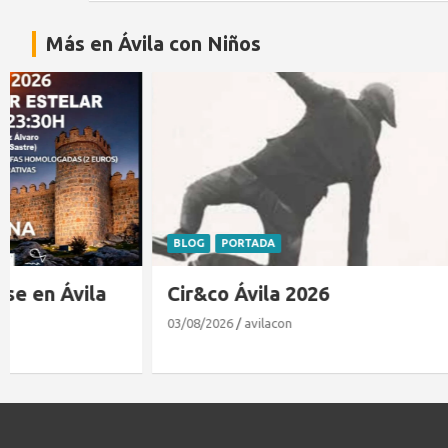
Más en Ávila con Niños
BLOG
PORTADA
EXPERTOS EN
Cir&co Ávila 2026
Matrícula
26/27 en
03/08/2026
avilacon
27/07/2026
M