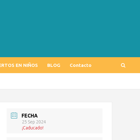
ERTOS EN NIÑOS
BLOG
Contacto
FECHA
25 Sep 2024
¡Caducado!