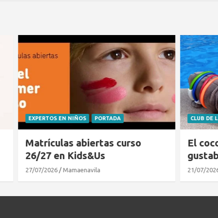
 NIÑOS
PORTADA
CLUB DE LECTURA
PORTADA
s abiertas curso
El cocodrilo al que no
 Kids&Us
gustaba el agua
amaenavila
21/07/2026
Mamaenavila