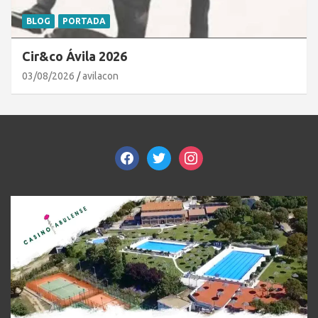
BLOG
PORTADA
Cir&co Ávila 2026
03/08/2026
avilacon
facebook
twitter
instagram