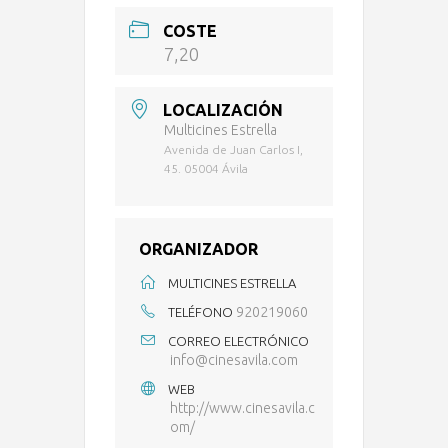
COSTE
7,20
LOCALIZACIÓN
Multicines Estrella
Avenida de Juan Carlos I,
45. 05004 Ávila
ORGANIZADOR
MULTICINES ESTRELLA
920219060
TELÉFONO
CORREO ELECTRÓNICO
info@cinesavila.com
WEB
http://www.cinesavila.c
om/