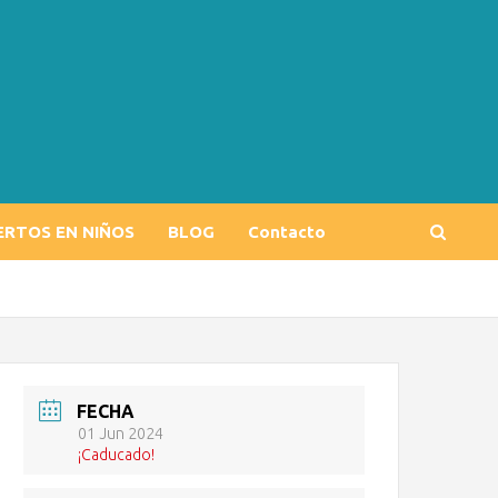
ERTOS EN NIÑOS
BLOG
Contacto
FECHA
01 Jun 2024
¡Caducado!