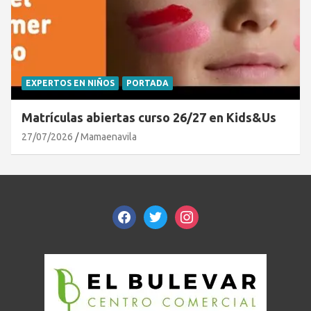
EXPERTOS EN NIÑOS
PORTADA
Matrículas abiertas curso 26/27 en Kids&Us
27/07/2026
Mamaenavila
facebook
twitter
instagram