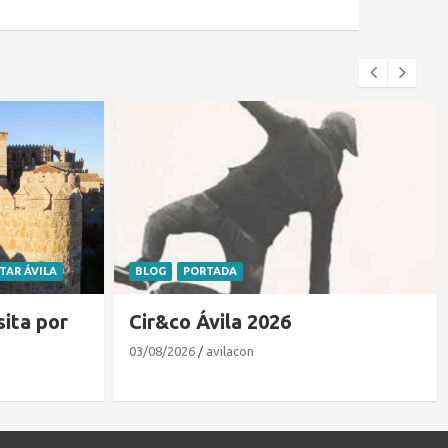
ITAR ÁVILA
BLOG
PORTADA
sita por
Cir&co Ávila 2026
03/08/2026
avilacon