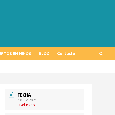
ERTOS EN NIÑOS
BLOG
Contacto
FECHA
10 Dic 2021
¡Caducado!