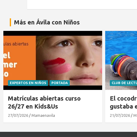
Más en Ávila con Niños
EXPERTOS EN NIÑOS
PORTADA
CLUB DE LECT
Matrículas abiertas curso
El cocodr
26/27 en Kids&Us
gustaba 
27/07/2026
Mamaenavila
21/07/2026
M