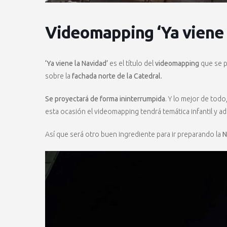
Videomapping ‘Ya viene 
‘Ya viene la Navidad’
es el título del
videomapping
que se p
sobre la
fachada norte de la Catedral.
Se proyectará de forma ininterrumpida
. Y lo mejor de tod
esta ocasión el videomapping tendrá temática infantil y a
Así que será otro buen ingrediente para ir preparando la
N