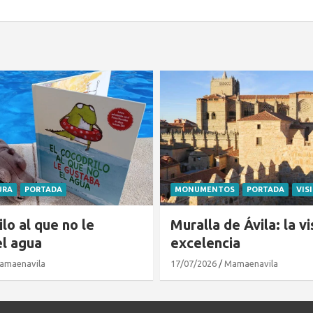
URA
PORTADA
MONUMENTOS
PORTADA
VIS
ilo al que no le
Muralla de Ávila: la vi
el agua
excelencia
amaenavila
17/07/2026
Mamaenavila