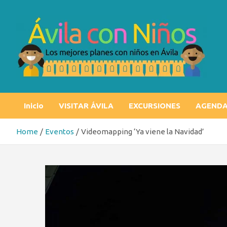
Skip
to
content
Ávila con niños
Los mejores planes con niños en Ávila
Inicio
VISITAR ÁVILA
EXCURSIONES
AGEND
Home
Eventos
Videomapping ‘Ya viene la Navidad’