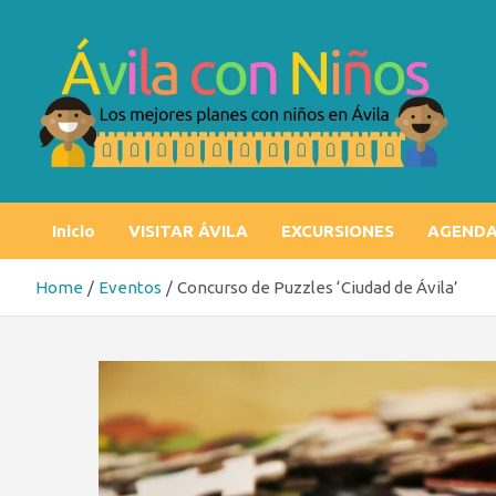
Skip
to
content
Ávila con niños
Los mejores planes con niños en Ávila
Inicio
VISITAR ÁVILA
EXCURSIONES
AGEND
Home
Eventos
Concurso de Puzzles ‘Ciudad de Ávila’