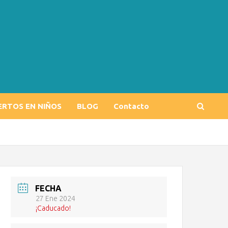
ERTOS EN NIÑOS
BLOG
Contacto
FECHA
27 Ene 2024
¡Caducado!