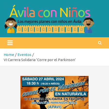
Skip
to
content
Ávila con niños
Los mejores planes con niños en Ávila
Home
Eventos
VI Carrera Solidaria ‘Corre por el Parkinson’