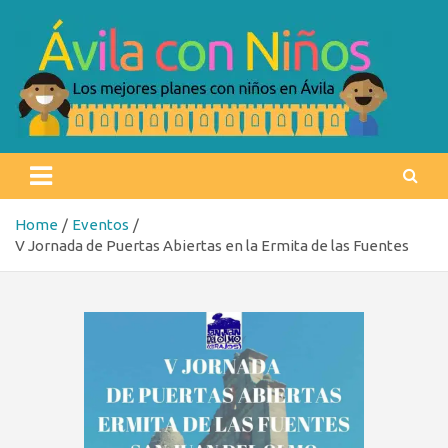
Skip
to
content
Ávila con niños
Los mejores planes con niños en Ávila
Home
Eventos
V Jornada de Puertas Abiertas en la Ermita de las Fuentes