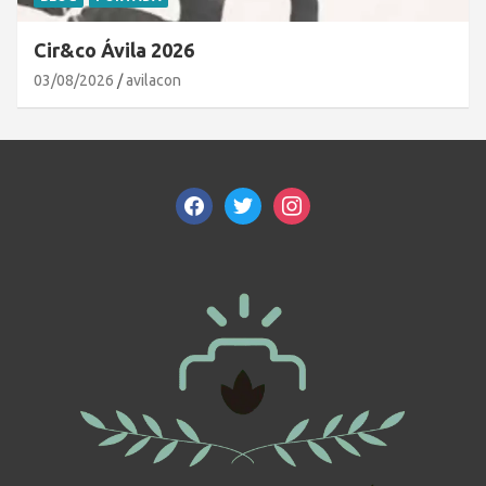
Cir&co Ávila 2026
03/08/2026
avilacon
facebook
twitter
instagram