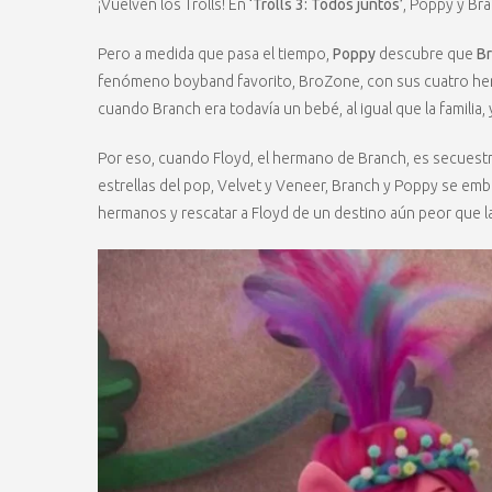
¡Vuelven los Trolls! En
‘Trolls 3: Todos juntos’
, Poppy y Bra
Pero a medida que pasa el tiempo,
Poppy
descubre que
B
fenómeno boyband favorito, BroZone, con sus cuatro herm
cuando Branch era todavía un bebé, al igual que la famili
Por eso, cuando Floyd, el hermano de Branch, es secuestr
estrellas del pop, Velvet y Veneer, Branch y Poppy se emb
hermanos y rescatar a Floyd de un destino aún peor que la