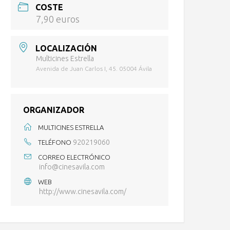
COSTE
7,90 euros
LOCALIZACIÓN
Multicines Estrella
Avenida de Juan Carlos I, 45. 05004 Ávila
ORGANIZADOR
MULTICINES ESTRELLA
920219060
TELÉFONO
CORREO ELECTRÓNICO
info@cinesavila.com
WEB
http://www.cinesavila.com/