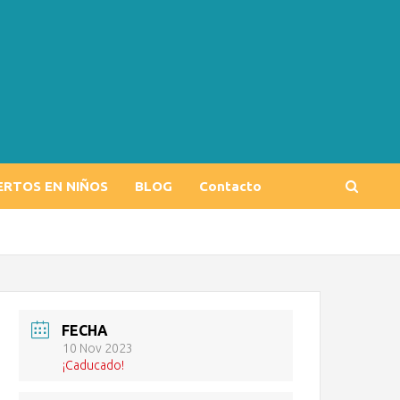
ERTOS EN NIÑOS
BLOG
Contacto
FECHA
10 Nov 2023
¡Caducado!