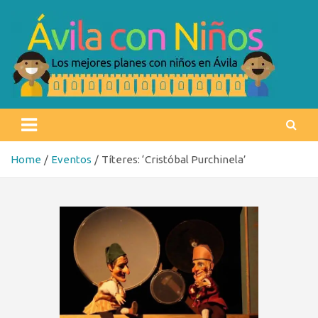
Skip
to
content
Ávila con niños
Los mejores planes con niños en Ávila
Home
Eventos
Títeres: ‘Cristóbal Purchinela’