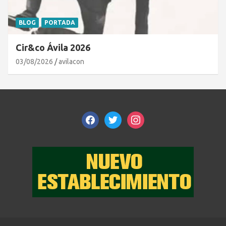
BLOG
PORTADA
Cir&co Ávila 2026
03/08/2026
avilacon
facebook
twitter
instagram