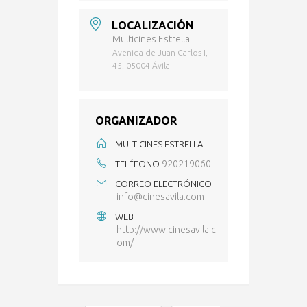
LOCALIZACIÓN
Multicines Estrella
Avenida de Juan Carlos I,
45. 05004 Ávila
ORGANIZADOR
MULTICINES ESTRELLA
920219060
TELÉFONO
CORREO ELECTRÓNICO
info@cinesavila.com
WEB
http://www.cinesavila.c
om/