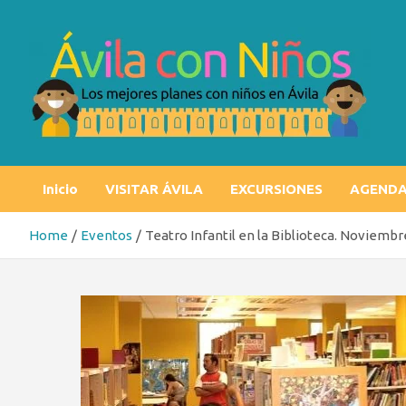
Skip
to
content
Ávila con niños
Los mejores planes con niños en Ávila
Inicio
VISITAR ÁVILA
EXCURSIONES
AGEND
Home
Eventos
Teatro Infantil en la Biblioteca. Noviembr