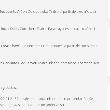
 los cuentos’.
Con Zolopotroko Teatro. A partir de tres años. La
e Roald Dahl’.
Con Libera Teatro. Para mayores de cuatro años. La
o
Freak Show”.
De Animarts Producciones. A partir de cinco años.
on Cervantes’,
de Kamaru Teatro. Ideada para niños a partir de seis
án
gratuitas
.
920 21 21 32 desde la semana anterior a la representación. Se
 Se ruega avisar en caso de no poder asistir.