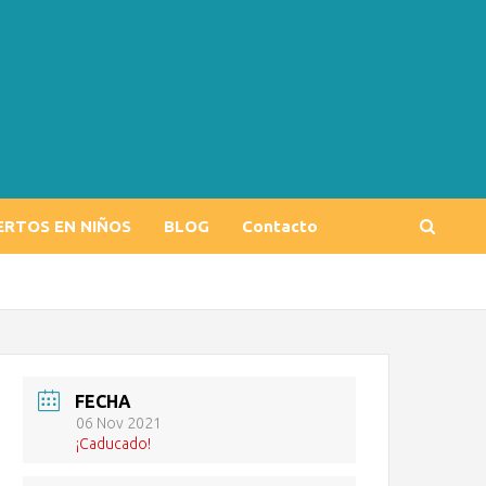
ERTOS EN NIÑOS
BLOG
Contacto
FECHA
06 Nov 2021
¡Caducado!