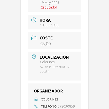
19 May 2023
¡Caducado!
HORA
18:00 - 19:00
COSTE
€8,00
LOCALIZACIÓN
Colorines
Av. de la Juventud, 12,
Local 4
ORGANIZADOR
COLORINES
692030859
TELÉFONO