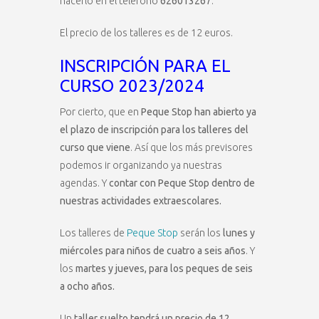
hacerlo en el teléfono
626013267
.
El precio de los talleres es de 12 euros.
INSCRIPCIÓN PARA EL
CURSO 2023/2024
Por cierto, que en
Peque Stop han abierto ya
el plazo de inscripción para los talleres del
curso que viene
. Así que los más previsores
podemos ir organizando ya nuestras
agendas. Y
contar con Peque Stop dentro de
nuestras actividades extraescolares.
Los talleres de
Peque Stop
serán los
lunes y
miércoles para niños de cuatro a seis años
. Y
los
martes y jueves, para los peques de seis
a ocho años.
Un
taller suelto tendrá un precio de 12