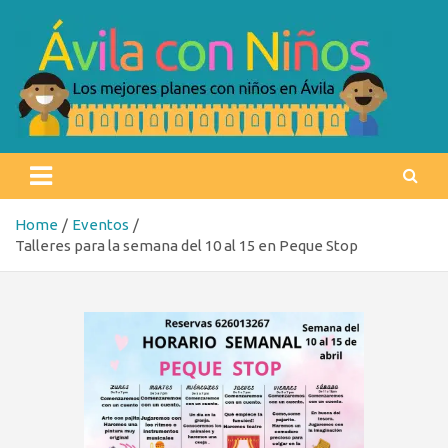
Skip
to
content
Ávila con niños
Los mejores planes con niños en Ávila
Home
Eventos
Talleres para la semana del 10 al 15 en Peque Stop