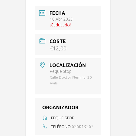
FECHA
10 Abr 2023
¡Caducado!
COSTE
€12,00
LOCALIZACIÓN
Peque Stop
Calle Doctor Fleming, 20
Ávila
ORGANIZADOR
PEQUE STOP
626013267
TELÉFONO