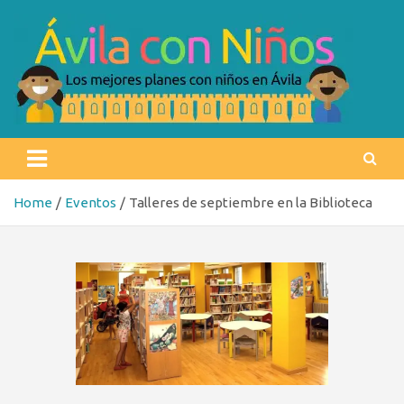
Skip
to
content
Ávila con niños
Los mejores planes con niños en Ávila
Home
Eventos
Talleres de septiembre en la Biblioteca