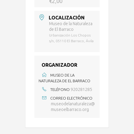
€2,00
LOCALIZACIÓN
Museo de la Naturaleza
de El Barraco
Urbanización Los Chopos
s/n, 05110 El Barraco, Ávila
ORGANIZADOR
MUSEO DE LA
NATURALEZA DE EL BARRACO
920281285
TELÉFONO
CORREO ELECTRÓNICO
museodelanaturaleza@
museoelbarraco.org