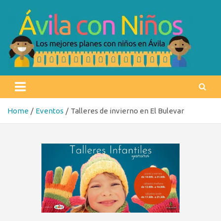
Skip
to
content
Ávila con niños
Los mejores planes con niños en Ávila
Home
Eventos
Talleres de invierno en El Bulevar