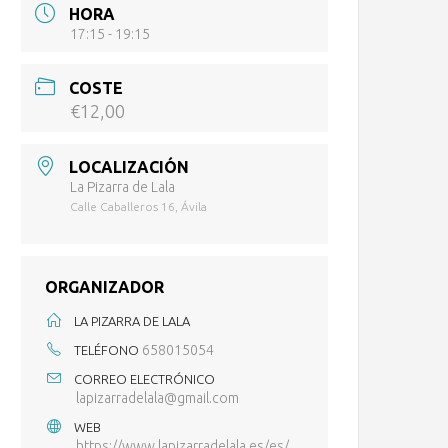
HORA
17:15 - 19:15
COSTE
€12,00
LOCALIZACIÓN
La Pizarra de Lala
Calle Caballeros 16, Ávila
ORGANIZADOR
LA PIZARRA DE LALA
658015054
TELÉFONO
CORREO ELECTRÓNICO
lapizarradelala@gmail.com
WEB
https://www.lapizarradelala.es/es/