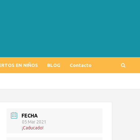
ERTOS EN NIÑOS
BLOG
Contacto
FECHA
05 Mar 2021
¡Caducado!