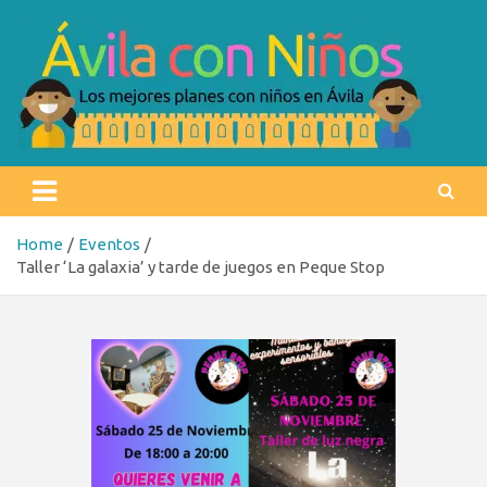
Skip
to
content
Ávila con niños
Los mejores planes con niños en Ávila
Home
Eventos
Taller ‘La galaxia’ y tarde de juegos en Peque Stop