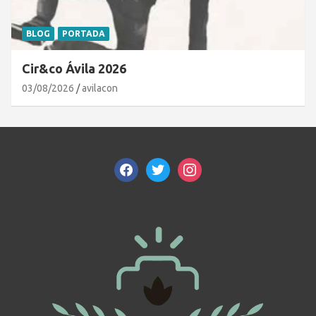
BLOG
PORTADA
Cir&co Ávila 2026
03/08/2026
avilacon
facebook
twitter
instagram