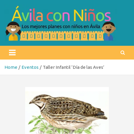
Skip
to
content
Ávila con niños
Los mejores planes con niños en Ávila
Home
Eventos
Taller Infantil ‘Día de las Aves’