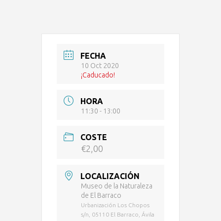
FECHA
10 Oct 2020
¡Caducado!
HORA
11:30 - 13:00
COSTE
€2,00
LOCALIZACIÓN
Museo de la Naturaleza
de El Barraco
Urbanización Los Chopos
s/n, 05110 El Barraco, Ávila