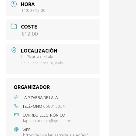
HORA
11:00 - 13:00
COSTE
€12,00
LOCALIZACIÓN
La Pizarra de Lala
Calle Caballeros 16, Ávila
ORGANIZADOR
LA PIZARRA DE LALA
658015054
TELÉFONO
CORREO ELECTRÓNICO
lapizarradelala@gmail.com
WEB
https://www.lapizarradelala.es/es/