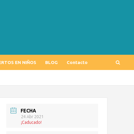
ERTOS EN NIÑOS
BLOG
Contacto
FECHA
24 Abr 2021
¡Caducado!