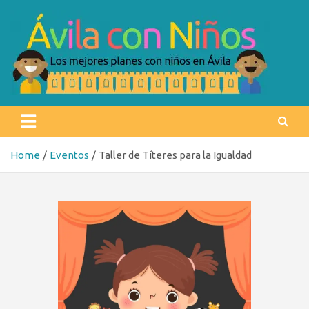
Skip
to
content
Ávila con niños
Los mejores planes con niños en Ávila
Home
Eventos
Taller de Títeres para la Igualdad