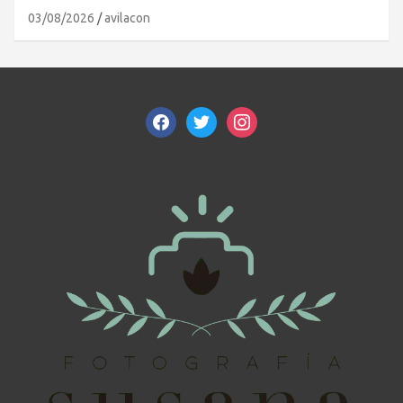
03/08/2026
avilacon
facebook
twitter
instagram