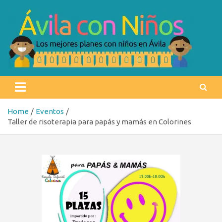
Skip
to
content
Ávila con niños
Los mejores planes con niños en Ávila
Home
Eventos
Taller de risoterapia para papás y mamás en Colorines