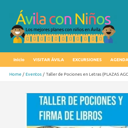
Skip
to
content
Ávila con niños
Los mejores planes con niños en Ávila
Inicio
VISITAR ÁVILA
EXCURSIONES
AGEND
Home
Eventos
Taller de Pociones en Letras (PLAZAS A