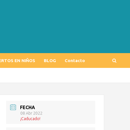
ERTOS EN NIÑOS
BLOG
Contacto
FECHA
08 Abr 2022
¡Caducado!