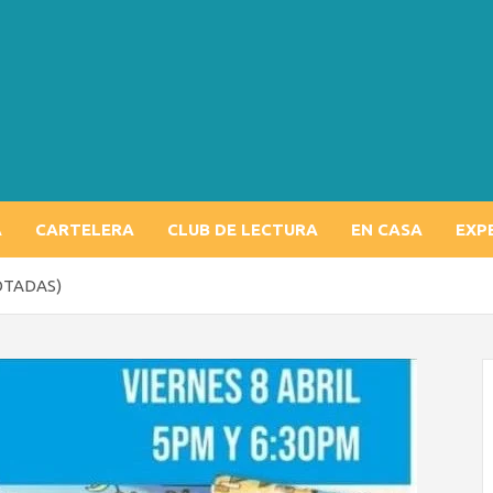
A
CARTELERA
CLUB DE LECTURA
EN CASA
EXP
GOTADAS)