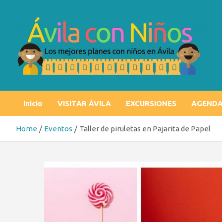
Skip
to
content
Ávila con niños
Los mejores planes con niños en Ávila
Inicio
VISITAR ÁVILA
EXCURSIONES
AGEND
Home
Eventos
Taller de piruletas en Pajarita de Papel