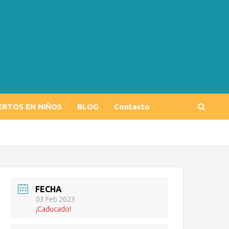
ERTOS EN NIÑOS
BLOG
Contacto
FECHA
03 Feb 2023
¡Caducado!