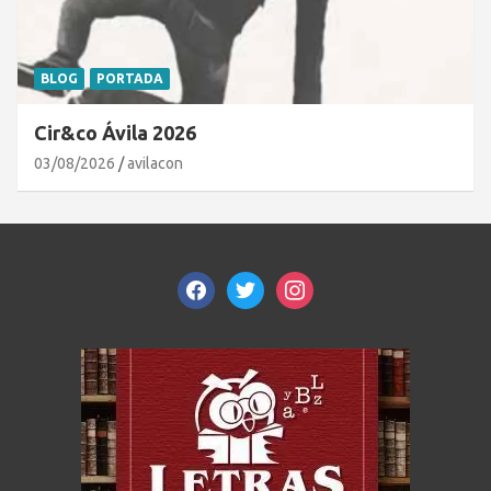
BLOG
PORTADA
Cir&co Ávila 2026
03/08/2026
avilacon
facebook
twitter
instagram