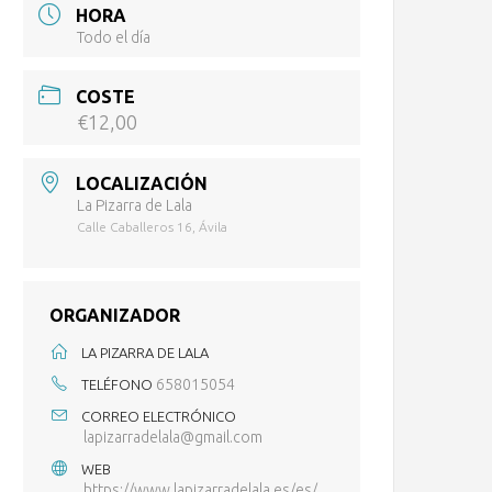
HORA
Todo el día
COSTE
€12,00
LOCALIZACIÓN
La Pizarra de Lala
Calle Caballeros 16, Ávila
ORGANIZADOR
LA PIZARRA DE LALA
658015054
TELÉFONO
CORREO ELECTRÓNICO
lapizarradelala@gmail.com
WEB
https://www.lapizarradelala.es/es/