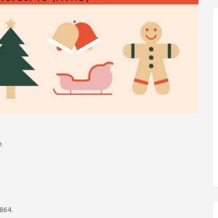
e
.
864
.