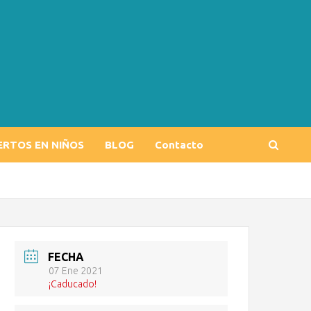
ERTOS EN NIÑOS
BLOG
Contacto
FECHA
07 Ene 2021
¡Caducado!