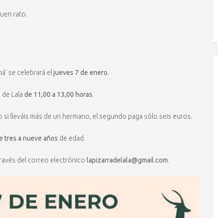
uen rato.
á’ se celebrará el
jueves 7 de enero
.
a de Lala
de 11,00 a 13,00 horas
.
o si lleváis más de un hermano, el segundo paga sólo seis euros.
e tres a nueve años
de edad.
través del correo electrónico
lapizarradelala@gmail.com
.