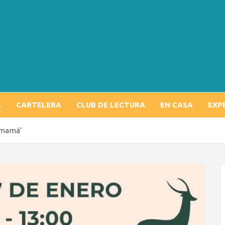
A
CARTELERA
CLUB DE LECTURA
EN CASA
EXP
y mamá’