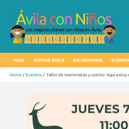
Skip
to
content
Ávila con niños
Los mejores planes con niños en Ávila
Inicio
VISITAR ÁVILA
EXCURSIONES
AGEND
Home
Eventos
Taller de marionetas y cuento ‘Aquí esto