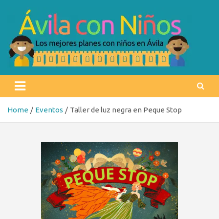
Skip
to
content
Ávila con niños
Los mejores planes con niños en Ávila
Home
Eventos
Taller de luz negra en Peque Stop