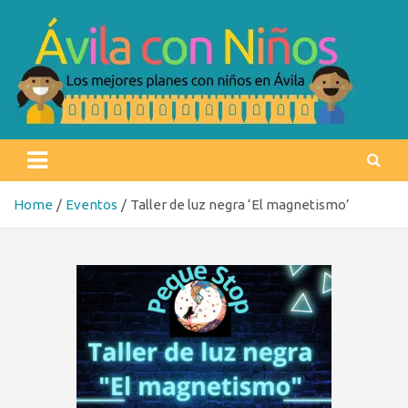
Skip
to
content
Ávila con niños
Los mejores planes con niños en Ávila
Home
Eventos
Taller de luz negra ‘El magnetismo’