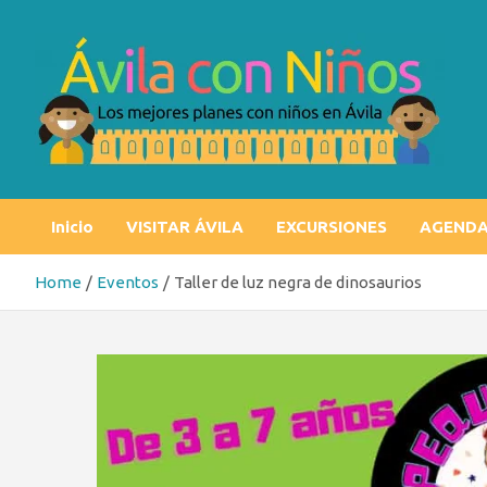
Skip
to
content
Ávila con niños
Los mejores planes con niños en Ávila
Inicio
VISITAR ÁVILA
EXCURSIONES
AGEND
Home
Eventos
Taller de luz negra de dinosaurios