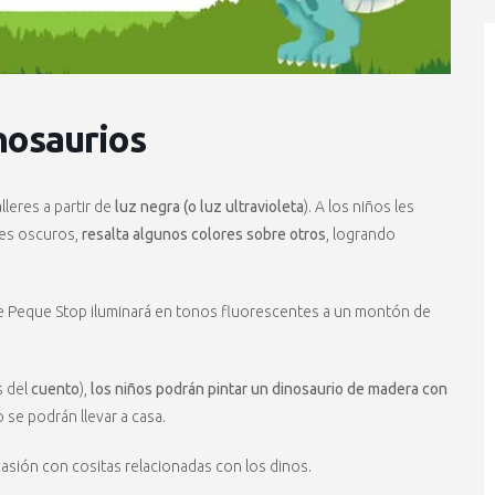
inosaurios
leres a partir de
luz negra (o luz ultravioleta
). A los niños les
tes oscuros,
resalta algunos colores sobre otros
, logrando
a de Peque Stop iluminará en tonos fluorescentes a un montón de
s del
cuento
),
los niños podrán pintar un dinosaurio de madera con
 se podrán llevar a casa.
asión con cositas relacionadas con los dinos.