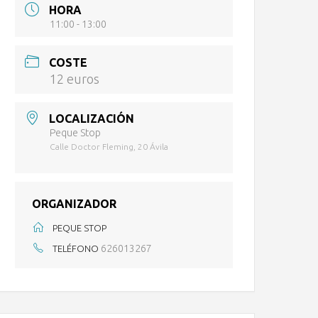
HORA
11:00 - 13:00
COSTE
12 euros
LOCALIZACIÓN
Peque Stop
Calle Doctor Fleming, 20 Ávila
ORGANIZADOR
PEQUE STOP
626013267
TELÉFONO