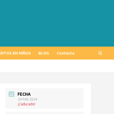
ERTOS EN NIÑOS
BLOG
Contacto
FECHA
24 Feb 2024
¡Caducado!