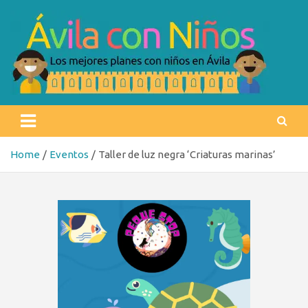
Skip
to
content
Ávila con niños
Los mejores planes con niños en Ávila
Home
Eventos
Taller de luz negra ‘Criaturas marinas’