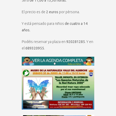
Será
de 11,00 a 13,30 horas.
El precio es de
2 euros
por pèrsona.
Y está pensado para niños
de cuatro a 14
años.
Podéis reservar ya plaza en
920281285
. Y en
el
689320955
.