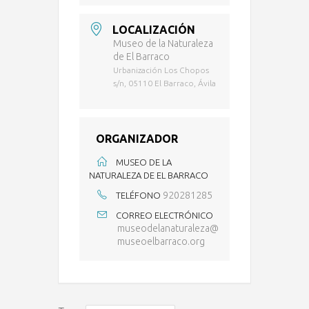
LOCALIZACIÓN
Museo de la Naturaleza
de El Barraco
Urbanización Los Chopos
s/n, 05110 El Barraco, Ávila
ORGANIZADOR
MUSEO DE LA
NATURALEZA DE EL BARRACO
920281285
TELÉFONO
CORREO ELECTRÓNICO
museodelanaturaleza@
museoelbarraco.org