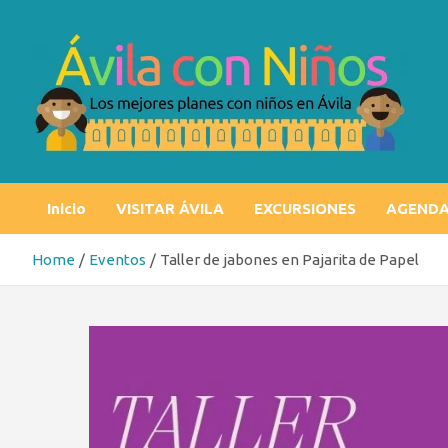
Skip
to
content
Ávila con niños
Los mejores planes con niños en Ávila
Inicio
VISITAR ÁVILA
EXCURSIONES
AGEND
Home
Eventos
Taller de jabones en Pajarita de Papel