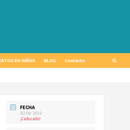
ERTOS EN NIÑOS
BLOG
Contacto
FECHA
02 Dic 2022
¡Caducado!