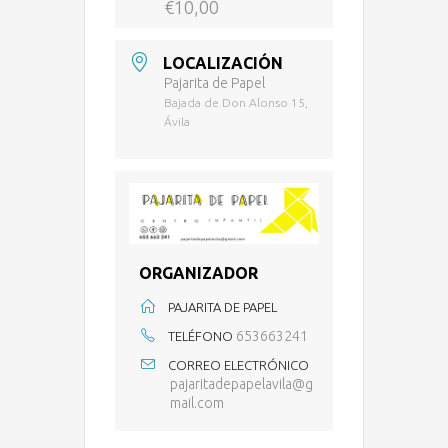
€10,00
LOCALIZACIÓN
Pajarita de Papel
Bajada de Don Alonso 15,
Ávila
ORGANIZADOR
PAJARITA DE PAPEL
653663241
TELÉFONO
CORREO ELECTRÓNICO
pajaritadepapelavila@g
mail.com