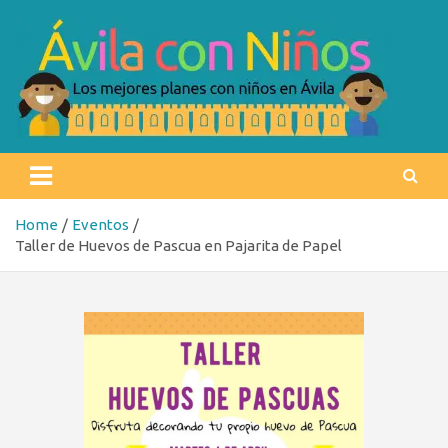
Skip
to
content
Ávila con niños
Los mejores planes con niños en Ávila
Home
Eventos
Taller de Huevos de Pascua en Pajarita de Papel