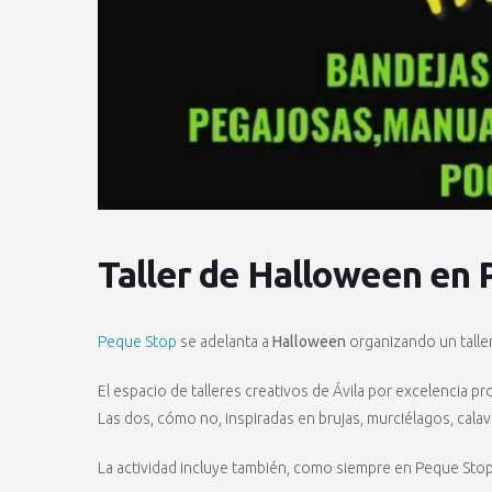
Taller de Halloween en
Peque Stop
se adelanta a
Halloween
organizando un taller
El espacio de talleres creativos de Ávila por excelencia pr
Las dos, cómo no, inspiradas en brujas, murciélagos, calav
La actividad incluye también, como siempre en Peque Sto