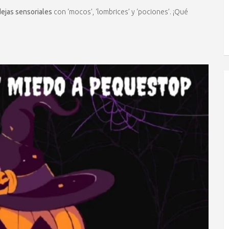
ejas sensoriales
con ‘mocos’, ‘lombrices’ y ‘pociones’. ¡Qué