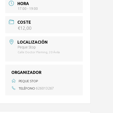
HORA
17:00 - 19:00
COSTE
€12,00
LOCALIZACIÓN
Peque Stop
Calle Doctor Fleming, 20 Ávila
ORGANIZADOR
PEQUE STOP
626013267
TELÉFONO