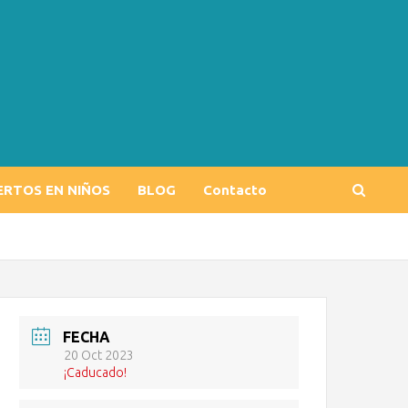
ERTOS EN NIÑOS
BLOG
Contacto
FECHA
20 Oct 2023
¡Caducado!