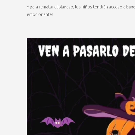
Y para rematar el planazo, los niños tendrán acceso a
band
emocionante!