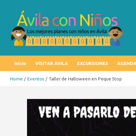
Skip
to
content
Ávila con niños
Los mejores planes con niños en Ávila
Inicio
VISITAR ÁVILA
EXCURSIONES
AGEND
Home
Eventos
Taller de Halloween en Peque Stop